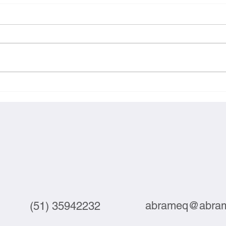
Webinar debate automação e
Suste
tecnologia no setor do couro
compe
junta
abrameq@abram
(51) 35942232