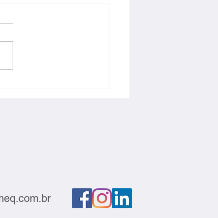
ntabilidade e
titividade devem andar
s
eq.com.br