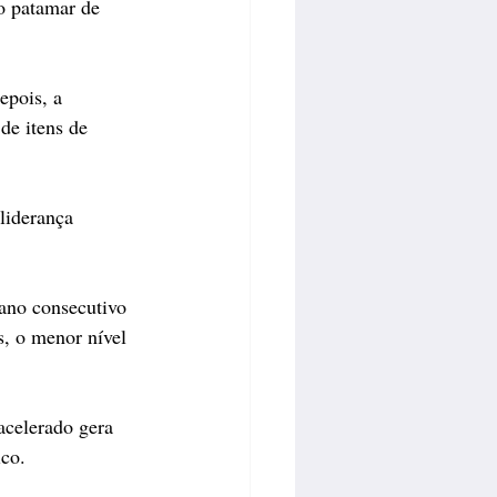
o patamar de 
epois, a 
de itens de 
liderança 
ano consecutivo 
, o menor nível 
celerado gera 
co.