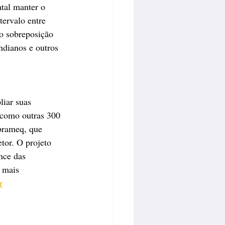
tal manter o 
ervalo entre 
o sobreposição 
ndianos e outros 
liar suas 
 como outras 300 
Abrameq, que 
or. O projeto 
nce das 
 mais 
r