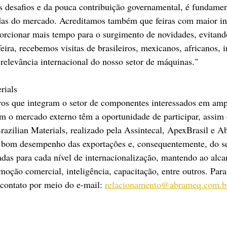
 desafios e da pouca contribuição governamental, é fundamen
das do mercado. Acreditamos também que feiras com maior int
orcionar mais tempo para o surgimento de novidades, evitand
eira, recebemos visitas de brasileiros, mexicanos, africanos, i
a relevância internacional do nosso setor de máquinas."
rials
iros que integram o setor de componentes interessados em amp
m o mercado externo têm a oportunidade de participar, assim
razilian Materials, realizado pela Assintecal, ApexBrasil e 
bom desempenho das exportações e, consequentemente, do set
das para cada nível de internacionalização, mantendo ao alca
oção comercial, inteligência, capacitação, entre outros. Para
contato por meio do e-mail: 
relacionamento@abrameq.com.b