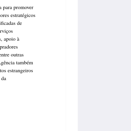
a para promover 
tores estratégicos 
ificadas de 
rviços 
, apoio à 
mpradores 
entre outras 
 Agência também 
os estrangeiros 
 da 