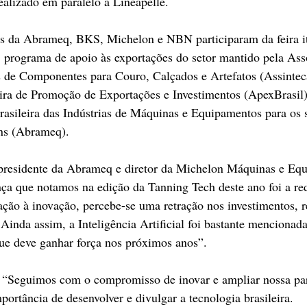
ealizado em paralelo à Lineapelle.
s da Abrameq, BKS, Michelon e NBN participaram da feira ita
, programa de apoio às exportações do setor mantido pela Ass
s de Componentes para Couro, Calçados e Artefatos (Assinteca
ira de Promoção de Exportações e Investimentos (ApexBrasil)
asileira das Indústrias de Máquinas e Equipamentos para os s
ns (Abrameq).
-presidente da Abrameq e diretor da Michelon Máquinas e Equ
ença que notamos na edição da Tanning Tech deste ano foi a r
ação à inovação, percebe-se uma retração nos investimentos, r
nda assim, a Inteligência Artificial foi bastante mencionad
e deve ganhar força nos próximos anos”.
 “Seguimos com o compromisso de inovar e ampliar nossa par
portância de desenvolver e divulgar a tecnologia brasileira. 