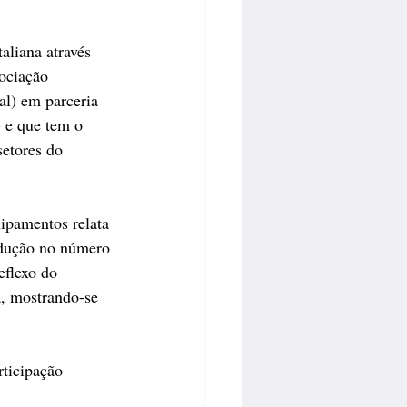
liana através 
ociação 
l) em parceria 
 e que tem o 
etores do 
ipamentos relata 
edução no número 
eflexo do 
a, mostrando-se 
ticipação 