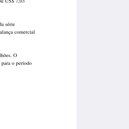
ou US$ 7,03 
 
a série 
alança comercial 
lhões. O 
 para o período 