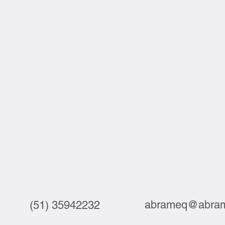
abrameq@abram
(51) 35942232