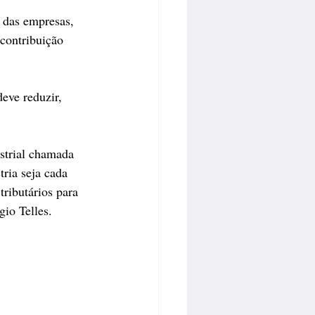
 das empresas, 
contribuição 
eve reduzir, 
strial chamada 
ria seja cada 
ributários para 
io Telles.