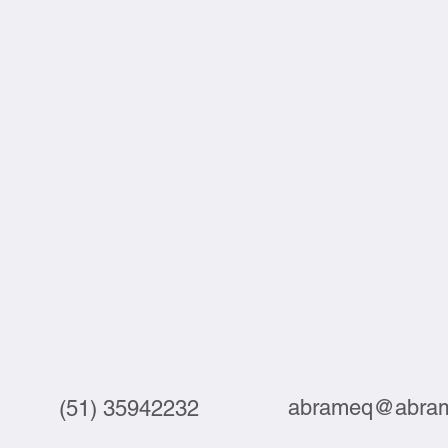
abrameq@abram
(51) 35942232