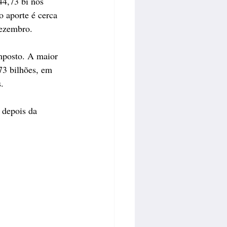
44,73 bi nos 
o aporte é cerca 
dezembro.
mposto. A maior 
73 bilhões, em 
.
 depois da 