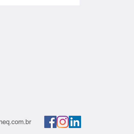
roduto em matéria-prima
eq.com.br