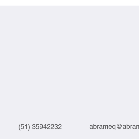
automatiza pouco
subp
abrameq@abram
(51) 35942232