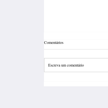
Comentários
Escreva um comentário
Fábrica de calçados abre 150
vagas de emprego