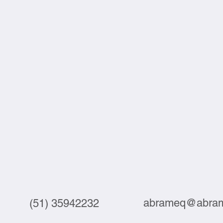
abrameq@abram
(51) 35942232