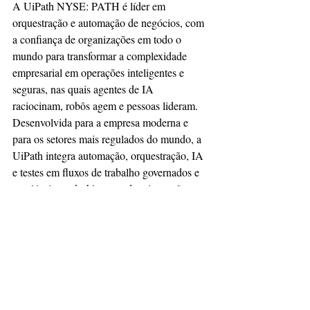
A UiPath NYSE: PATH é líder em 
orquestração e automação de negócios, com 
a confiança de organizações em todo o 
mundo para transformar a complexidade 
empresarial em operações inteligentes e 
seguras, nas quais agentes de IA 
raciocinam, robôs agem e pessoas lideram. 
Desenvolvida para a empresa moderna e 
para os setores mais regulados do mundo, a 
UiPath integra automação, orquestração, IA 
e testes em fluxos de trabalho governados e 
escaláveis — desbloqueando a inovação na 
velocidade dos negócios, ao mesmo tempo 
em que oferece os controles e a 
conformidade que lideranças empresariais 
demandam. Visite www.uipath.com para 
mais informações.
SEGS