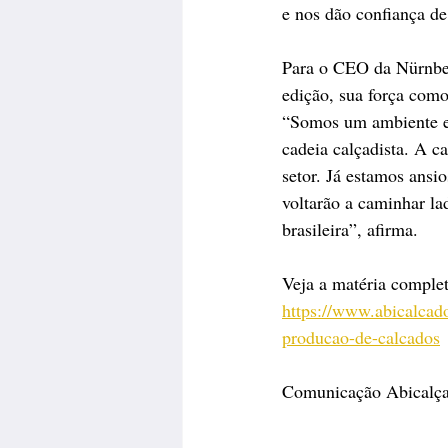
e nos dão confiança de
Para o CEO da Nürnbe
edição, sua força com
“Somos um ambiente es
cadeia calçadista. A c
setor. Já estamos ans
voltarão a caminhar la
brasileira”, afirma.
Veja a matéria complet
https://www.abicalcad
producao-de-calcados
Comunicação Abicalç