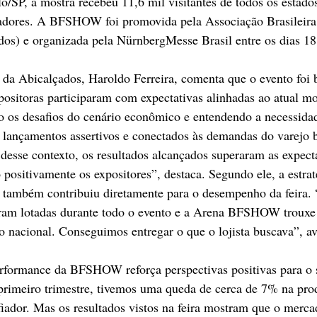
SP, a mostra recebeu 11,6 mil visitantes de todos os estados 
adores. A BFSHOW foi promovida pela Associação Brasileira 
os) e organizada pela NürnbergMesse Brasil entre os dias 18
 da Abicalçados, Haroldo Ferreira, comenta que o evento foi b
positoras participaram com expectativas alinhadas ao atual m
 os desafios do cenário econômico e entendendo a necessidad
 lançamentos assertivos e conectados às demandas do varejo br
 desse contexto, os resultados alcançados superaram as expecta
positivamente os expositores”, destaca. Segundo ele, a estrat
 também contribuiu diretamente para o desempenho da feira. “
am lotadas durante todo o evento e a Arena BFSHOW trouxe 
jo nacional. Conseguimos entregar o que o lojista buscava”, av
erformance da BFSHOW reforça perspectivas positivas para o
rimeiro trimestre, tivemos uma queda de cerca de 7% na prod
iador. Mas os resultados vistos na feira mostram que o merca