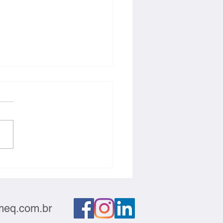
 do Pará transforma
roduto em matéria-prima
eq.com.br