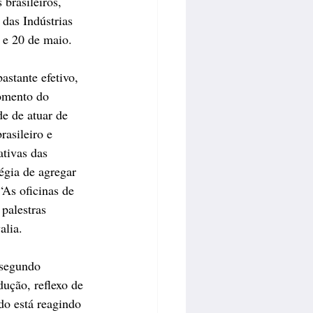
brasileiros, 
das Indústrias 
 e 20 de maio. 
astante efetivo, 
omento do 
e de atuar de 
asileiro e 
tivas das 
égia de agregar 
As oficinas de 
palestras 
alia. 
 segundo 
ução, reflexo de 
do está reagindo 