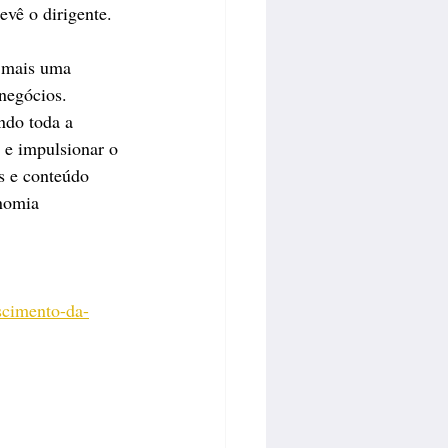
vê o dirigente.
 mais uma 
negócios. 
ndo toda a 
 e impulsionar o 
 e conteúdo 
onomia 
scimento-da-