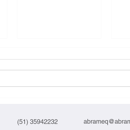
Indústria compra máquinas, mas
Couro
automatiza pouco
subp
abrameq@abram
(51) 35942232