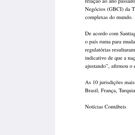
relação ao ano passad
Negócios (GBCI) da TM
complexas do mundo.
De acordo com Santiag
o país ruma para mudan
regulatórias resultara
indicativo de que a n
ajustando”, afirmou o 
As 10 jurisdições mais
Brasil, França, Turquia
Notícias Contábeis