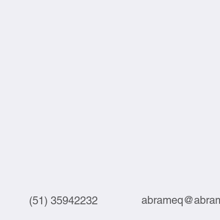
abrameq@abram
(51) 35942232