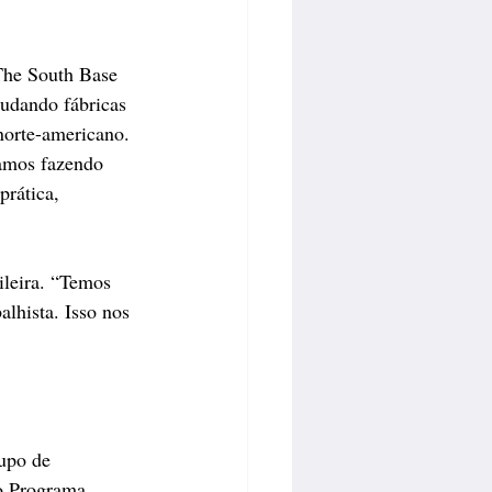
The South Base 
udando fábricas 
norte-americano. 
tamos fazendo 
rática, 
ileira. “Temos 
lhista. Isso nos 
upo de 
no Programa 