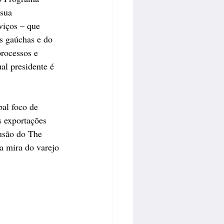
sua 
viços – que 
s gaúchas e do 
processos e 
al presidente é 
al foco de 
s exportações 
lusão do The 
a mira do varejo 