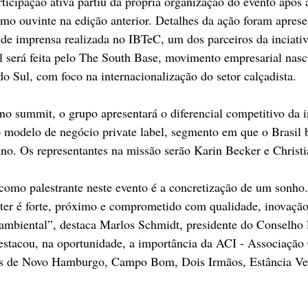
ticipação ativa partiu da própria organização do evento após 
omo ouvinte na edição anterior. Detalhes da ação foram apres
a de imprensa realizada no IBTeC, um dos parceiros da inciati
l será feita pelo The South Base, movimento empresarial nasc
o Sul, com foco na internacionalização do setor calçadista.
o summit, o grupo apresentará o diferencial competitivo da i
o modelo de negócio private label, segmento em que o Brasil 
no. Os representantes na missão serão Karin Becker e Christ
 como palestrante neste evento é a concretização de um sonh
ter é forte, próximo e comprometido com qualidade, inovação
ambiental”, destaca Marlos Schmidt, presidente do Conselho 
estacou, na oportunidade, a importância da ACI - Associação
ços de Novo Hamburgo, Campo Bom, Dois Irmãos, Estância Vel