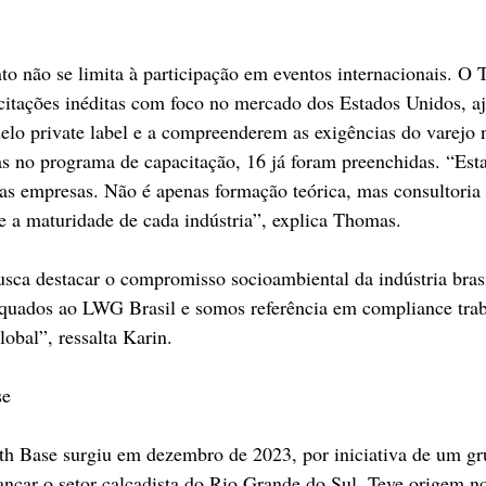
o não se limita à participação em eventos internacionais. O 
tações inéditas com foco no mercado dos Estados Unidos, aj
lo private label e a compreenderem as exigências do varejo 
as no programa de capacitação, 16 já foram preenchidas. “Es
as empresas. Não é apenas formação teórica, mas consultoria p
e a maturidade de cada indústria”, explica Thomas.
sca destacar o compromisso socioambiental da indústria bras
uados ao LWG Brasil e somos referência em compliance traba
lobal”, ressalta Karin.
se
 Base surgiu em dezembro de 2023, por iniciativa de um gr
ancar o setor calçadista do Rio Grande do Sul. Teve origem 