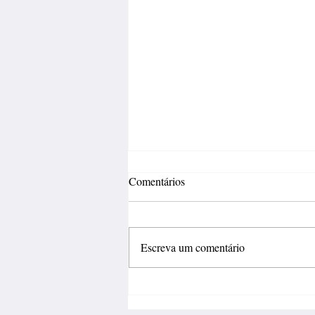
Comentários
Escreva um comentário
Fábrica de calçados abre 150
vagas de emprego