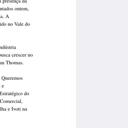
a presença da 
entados ontem, 
va. A 
ido no Vale do 
ndústria 
busca crescer no 
ian Thomas.
o. Queremos 
 e 
Estratégico do 
 Comercial, 
ha e Ivoti na 