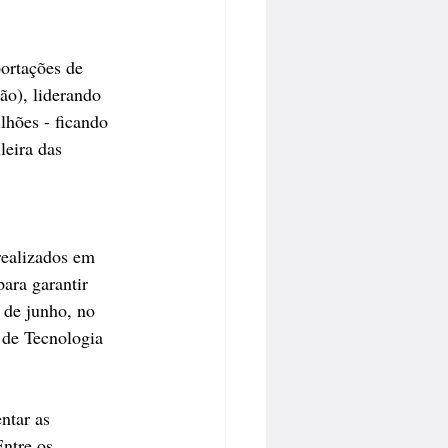
ortações de 
ão), liderando 
hões - ficando 
eira das 
realizados em 
ra garantir 
 de junho, no 
 de Tecnologia 
ntar as 
ntre os 