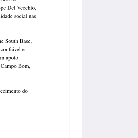
ppe Del Vecchio, 
idade social nas 
he South Base, 
confiável e 
em apoio 
o, Campo Bom, 
lecimento do 