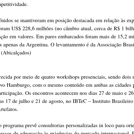
petitividade.
nidos se mantiveram em posição destacada em relação às exp
Foram US$ 228,6 milhões (no câmbio atual, cerca de R$ 1 bilh
pação em valores. Em pares embarcados foram mais de 15,2 mil
s apenas da Argentina. O levantamento é da Associação Brasil
 (Abicalçados)
recida por meio de quatro workshops presenciais, sendo dois 
ovo Hamburgo, com o mesmo conteúdo em ambas as cidades pa
rticipação. Os encontros acontecem nos dias 27 de maio e 26
ias 17 de julho e 21 de agosto, no IBTeC – Instituto Brasileiro
rtefatos.
programa prevê consultorias personalizadas in loco para orie
essos de adequação às exigências do mercado internacional. E