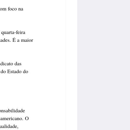
com foco na 
quarta-feira 
ades. É a maior 
dicato das 
 do Estado do 
onsabilidade 
e-americano. O 
ualidade, 