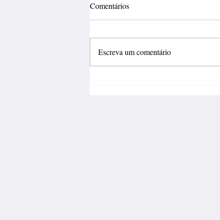
Comentários
Escreva um comentário
Fábrica de calçados abre 150
vagas de emprego