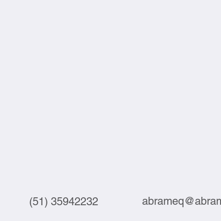
abrameq@abram
(51) 35942232