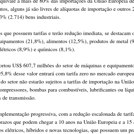
quivale a mais de 80% das importações da União Europeia de 
os, alguns já são livres de alíquotas de importação e outros 
93% (2.714) bens industriais.
s que possuem tarifas e terão redução imediata, se destacam o
quipamentos (21,8%), alimentos (12,5%), produtos de metal (
elétricos (8,9%) e químicos (8,1%).
rtou US$ 607,7 milhões do setor de máquinas e equipamentos
5,8% desse valor entrará com tarifa zero no mercado europeu
do setor não estarão sujeitos a tarifas de importação na União
ompressores, bombas para combustíveis, lubrificantes ou líqu
s de transmissão.
plementação progressiva, com a redução escalonada de tarifa
prazos que podem chegar a 10 anos na União Europeia e a 15 a
s elétricos, híbridos e novas tecnologias, que possuem um pr