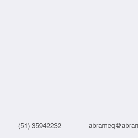
junta
abrameq@abram
(51) 35942232