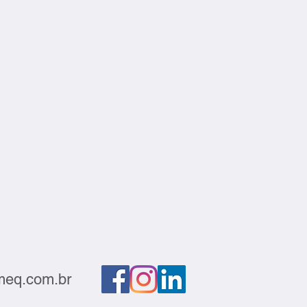
s
eq.com.br