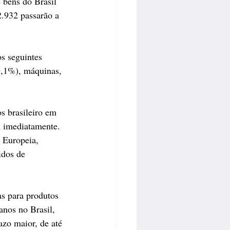
bens do Brasil 
2.932 passarão a 
s seguintes 
9,1%), máquinas, 
 brasileiro em 
 imediatamente. 
 Europeia, 
idos de 
s para produtos 
nos no Brasil, 
azo maior, de até 