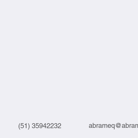
abrameq@abram
(51) 35942232