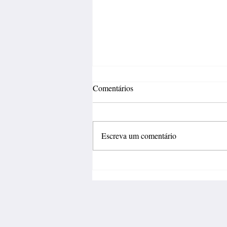
Comentários
Escreva um comentário
Fábrica de calçados abre 150
vagas de emprego