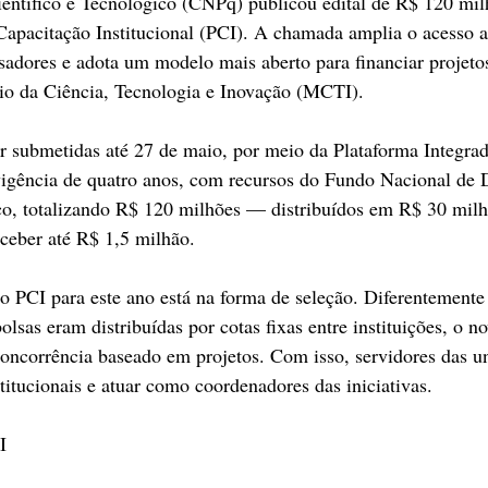
entífico e Tecnológico (CNPq) publicou edital de R$ 120 mil
pacitação Institucional (PCI). A chamada amplia o acesso a 
sadores e adota um modelo mais aberto para financiar projeto
io da Ciência, Tecnologia e Inovação (MCTI). 
r submetidas até 27 de maio, por meio da Plataforma Integrad
 vigência de quatro anos, com recursos do Fundo Nacional de
co, totalizando R$ 120 milhões — distribuídos em R$ 30 milh
ceber até R$ 1,5 milhão. 
 PCI para este ano está na forma de seleção. Diferentemente
olsas eram distribuídas por cotas fixas entre instituições, o n
ncorrência baseado em projetos. Com isso, servidores das u
titucionais e atuar como coordenadores das iniciativas. 
I