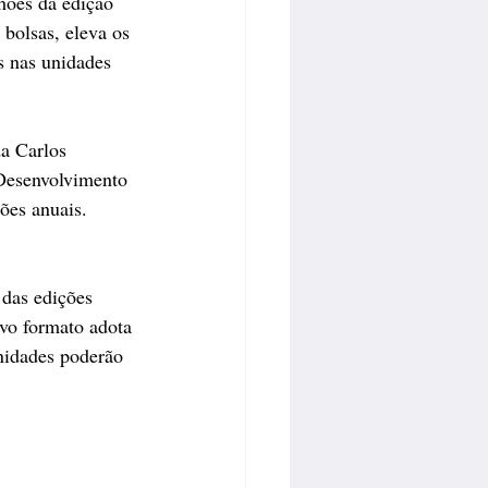
hões da edição 
bolsas, eleva os 
s nas unidades 
a Carlos 
 Desenvolvimento 
ões anuais. 
 das edições 
ovo formato adota 
nidades poderão 