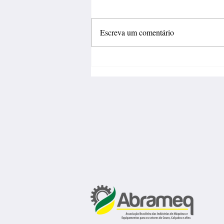
Escreva um comentário
Fábrica de calçados abre 150
vagas de emprego