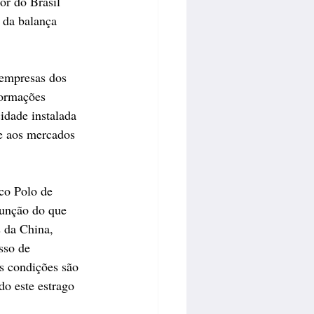
or do Brasil 
 da balança 
 empresas dos 
formações 
idade instalada 
e aos mercados 
rco Polo de 
unção do que 
 da China, 
sso de 
as condições são 
o este estrago 