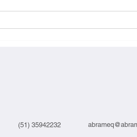
Exportações brasileiras à UE
Inova
crescem 3,9% em julho
labor
abrameq@abram
(51) 35942232