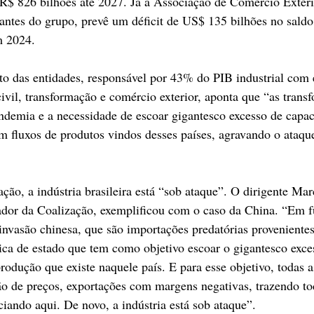
R$ 826 bilhões até 2027. Já a Associação de Comércio Exteri
ntes do grupo, prevê um déficit de US$ 135 bilhões no saldo
m 2024. 
o das entidades, responsável por 43% do PIB industrial com
civil, transformação e comércio exterior, aponta que “as trans
ndemia e a necessidade de escoar gigantesco excesso de capac
m fluxos de produtos vindos desses países, agravando o ataqu
ação, a indústria brasileira está “sob ataque”. O dirigente Ma
dor da Coalização, exemplificou com o caso da China. “Em f
nvasão chinesa, que são importações predatórias provenientes
ca de estado que tem como objetivo escoar o gigantesco exce
rodução que existe naquele país. E para esse objetivo, todas 
o de preços, exportações com margens negativas, trazendo tod
iando aqui. De novo, a indústria está sob ataque”.