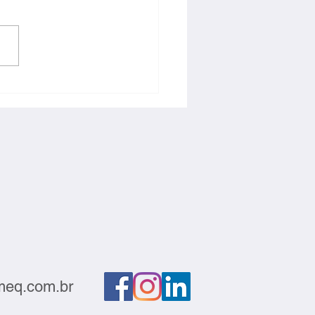
ção deve sair do
atório e gerar negócios
eq.com.br