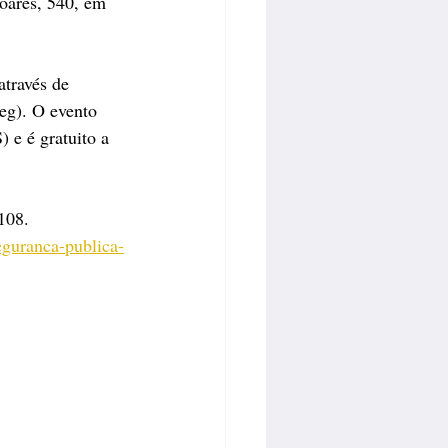
oares, 540, em 
través de 
eg). O evento 
e é gratuito a 
108.
guranca-publica-