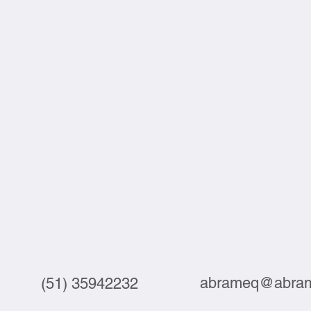
abrameq@abram
(51) 35942232