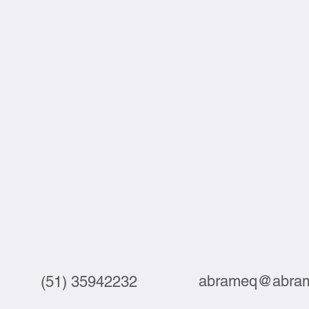
abrameq@abram
(51) 35942232