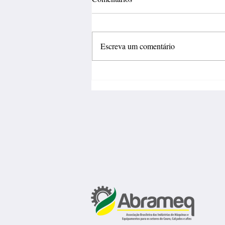
Escreva um comentário
Fábrica de calçados abre 150
vagas de emprego