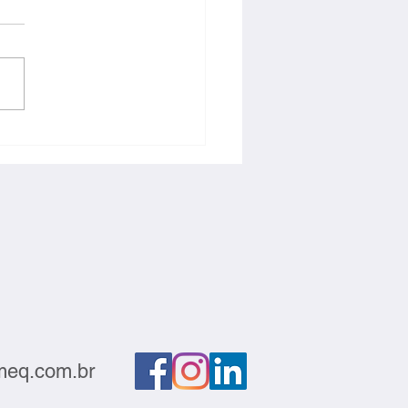
ção deve sair do
atório e gerar negócios
eq.com.br