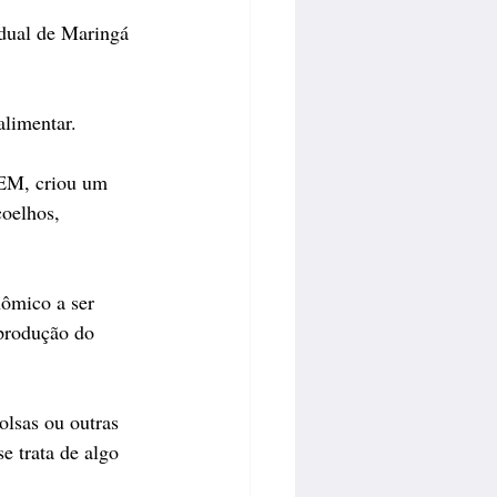
dual de Maringá 
alimentar.
EM, criou um 
oelhos, 
nômico a ser 
 produção do 
olsas ou outras 
e trata de algo 