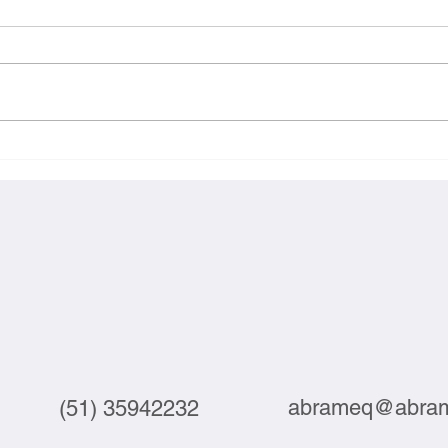
Exportações brasileiras à UE
Inova
crescem 3,9% em julho
labor
abrameq@abram
(51) 35942232