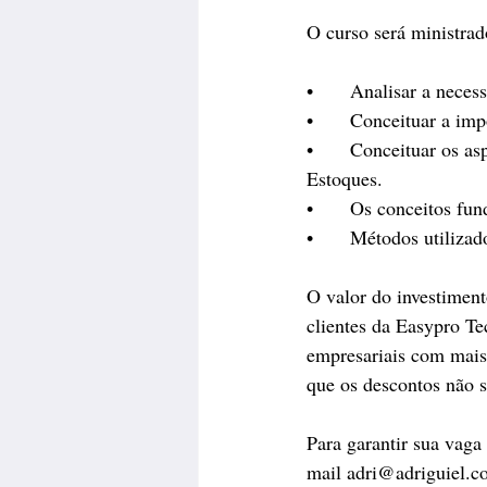
O curso será ministrad
•	Analisar a nece
•	Conceituar a im
•	Conceituar os aspectos Técnicos, Operacionais e Contábeis da Organização e Planejamento de 
Estoques.
•	Os conceitos f
•	Métodos utiliza
O valor do investimen
clientes da Easypro Te
empresariais com mais 
que os descontos não 
Para garantir sua vaga
mail adri@adriguiel.c