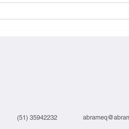
Exportações brasileiras à UE
Inova
crescem 3,9% em julho
labor
abrameq@abram
(51) 35942232