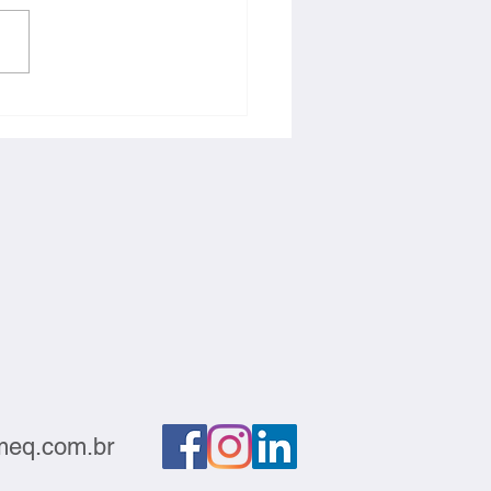
ção deve sair do
atório e gerar negócios
eq.com.br