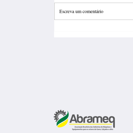
Escreva um comentário
Fábrica de calçados abre 150
vagas de emprego