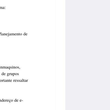
ama:
inmaqsinos, 
 de grupos 
rtante ressaltar 
ndereço de e-