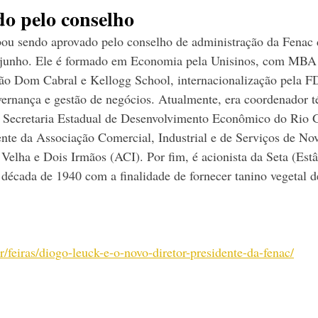
o pelo conselho
u sendo aprovado pelo conselho de administração da Fenac d
e junho. Ele é formado em Economia pela Unisinos, com MBA
ão Dom Cabral e Kellogg School, internacionalização pela 
ernança e gestão de negócios. Atualmente, era coordenador t
da Secretaria Estadual de Desenvolvimento Econômico do Rio 
dente da Associação Comercial, Industrial e de Serviços de N
elha e Dois Irmãos (ACI). Por fim, é acionista da Seta (Estâ
década de 1940 com a finalidade de fornecer tanino vegetal d
r/feiras/diogo-leuck-e-o-novo-diretor-presidente-da-fenac/