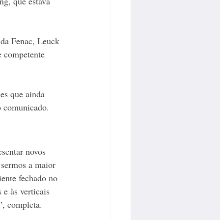
ng, que estava 
 da Fenac, Leuck 
e competente 
es que ainda 
no comunicado.
sentar novos 
é sermos a maior 
iente fechado no 
e às verticais 
”, completa.