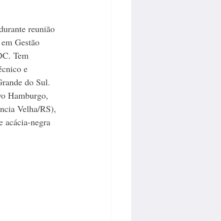
urante reunião 
 em Gestão 
FDC. Tem 
écnico e 
Grande do Sul. 
ovo Hamburgo, 
ncia Velha/RS), 
e acácia-negra 