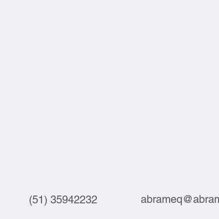
abrameq@abram
(51) 35942232