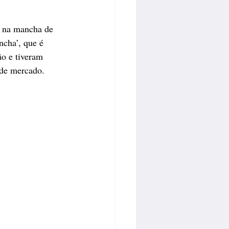
o na mancha de 
cha’, que é 
o e tiveram 
 de mercado. 