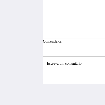
Comentários
Escreva um comentário
Fábrica de calçados abre 150
vagas de emprego