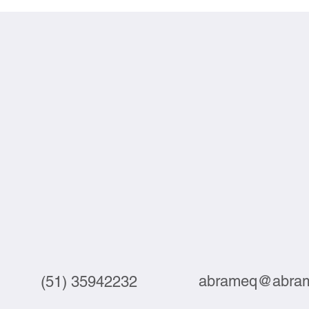
crescem 3,9% em julho
labor
abrameq@abram
(51) 35942232