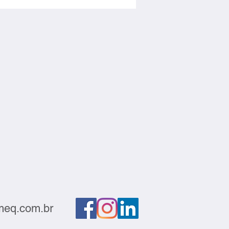
atório e gerar negócios
eq.com.br