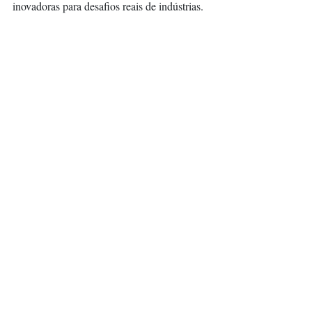
inovadoras para desafios reais de indústrias. 
Para cada competição, são propostas duas 
(ou mais) problemáticas da mesma empresa 
ou de organizações diferentes. 
Comunicação SENAI SP