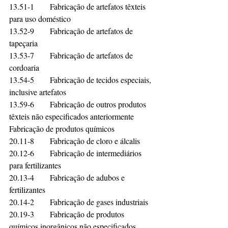
13.51-1	Fabricação de artefatos têxteis 
para uso doméstico	
13.52-9	Fabricação de artefatos de 
tapeçaria	
13.53-7	Fabricação de artefatos de 
cordoaria	
13.54-5	Fabricação de tecidos especiais, 
inclusive artefatos	
13.59-6	Fabricação de outros produtos 
têxteis não especificados anteriormente	
Fabricação de produtos químicos	
20.11-8	Fabricação de cloro e álcalis	
20.12-6	Fabricação de intermediários 
para fertilizantes	
20.13-4	Fabricação de adubos e 
fertilizantes	
20.14-2	Fabricação de gases industriais	
20.19-3	Fabricação de produtos 
químicos inorgânicos não especificados 