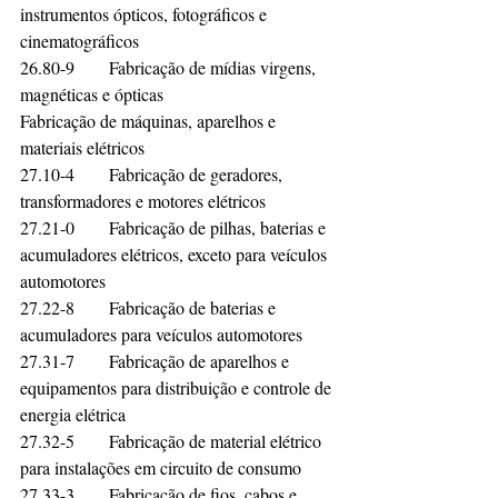
instrumentos ópticos, fotográficos e 
cinematográficos	
26.80-9	Fabricação de mídias virgens, 
magnéticas e ópticas	
Fabricação de máquinas, aparelhos e 
materiais elétricos	
27.10-4	Fabricação de geradores, 
transformadores e motores elétricos	
27.21-0	Fabricação de pilhas, baterias e 
acumuladores elétricos, exceto para veículos 
automotores	
27.22-8	Fabricação de baterias e 
acumuladores para veículos automotores	
27.31-7	Fabricação de aparelhos e 
equipamentos para distribuição e controle de 
energia elétrica	
27.32-5	Fabricação de material elétrico 
para instalações em circuito de consumo	
27.33-3	Fabricação de fios, cabos e 