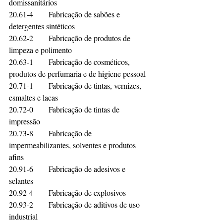
domissanitários	
20.61-4	Fabricação de sabões e 
detergentes sintéticos	
20.62-2	Fabricação de produtos de 
limpeza e polimento	
20.63-1	Fabricação de cosméticos, 
produtos de perfumaria e de higiene pessoal	
20.71-1	Fabricação de tintas, vernizes, 
esmaltes e lacas	
20.72-0	Fabricação de tintas de 
impressão	
20.73-8	Fabricação de 
impermeabilizantes, solventes e produtos 
afins	
20.91-6	Fabricação de adesivos e 
selantes	
20.92-4	Fabricação de explosivos	
20.93-2	Fabricação de aditivos de uso 
industrial	