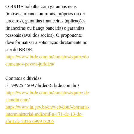
O BRDE trabalha com garantias reais 
(imóveis urbanos ou rurais, próprios ou de 
terceiros), garantias financeiras (aplicações 
financeiras ou fiança bancária) e garantias 
pessoais (aval dos sócios). O proponente 
deve formalizar a solicitação diretamente no 
site do BRDE: 
https://www.brde.com.br/contatos/equipe/do
cumentos-pessoa-juridica/
Contatos e dúvidas
51 99925.4509 / brders@brde.com.br / 
https://www.brde.com.br/contatos/equipe-de-
atendimento/
https://www.in.gov.br/en/web/dou/-/portaria-
interministerial-mdic/mf-n-171-de-13-de-
abril-de-2026-699918205