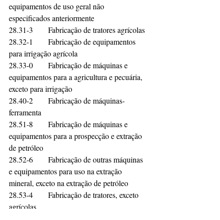
equipamentos de uso geral não 
especificados anteriormente	
28.31-3	Fabricação de tratores agrícolas	
28.32-1	Fabricação de equipamentos 
para irrigação agrícola	
28.33-0	Fabricação de máquinas e 
equipamentos para a agricultura e pecuária, 
exceto para irrigação	
28.40-2	Fabricação de máquinas-
ferramenta	
28.51-8	Fabricação de máquinas e 
equipamentos para a prospecção e extração 
de petróleo	
28.52-6	Fabricação de outras máquinas 
e equipamentos para uso na extração 
mineral, exceto na extração de petróleo	
28.53-4	Fabricação de tratores, exceto 
agrícolas	
28.54-2	Fabricação de máquinas e 