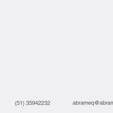
abrameq@abram
(51) 35942232