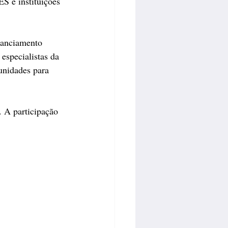
S e instituições 
nanciamento 
especialistas da 
unidades para 
 A participação 