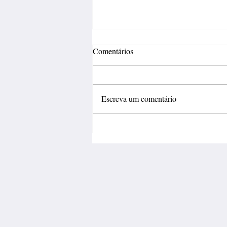
Comentários
Escreva um comentário
Fábrica de calçados abre 150
vagas de emprego