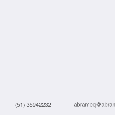
abrameq@abram
(51) 35942232