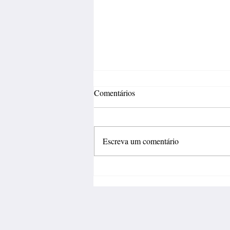
Comentários
Escreva um comentário
Fábrica de calçados abre 150
vagas de emprego