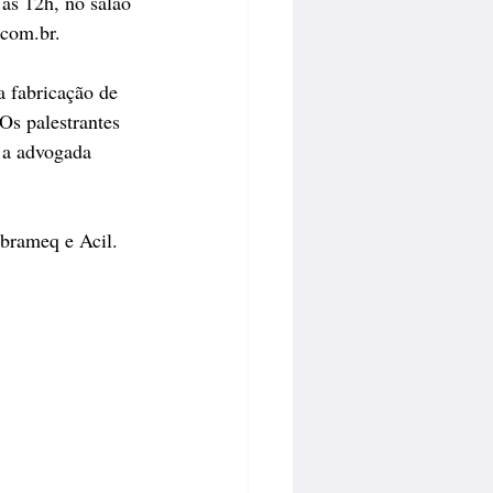
às 12h, no salão 
.com.br.
 fabricação de 
Os palestrantes 
 a advogada 
Abrameq e Acil.