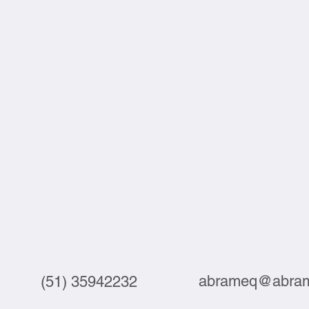
abrameq@abram
(51) 35942232