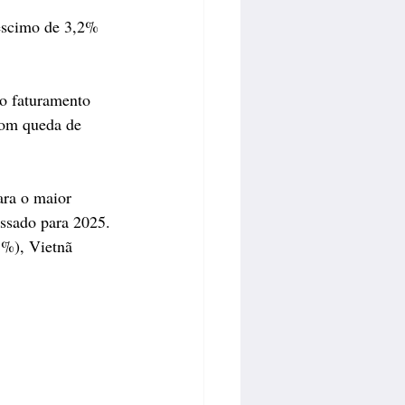
éscimo de 3,2% 
o faturamento 
com queda de
ara o maior 
assado para 2025.
5%), Vietnã 