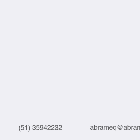
abrameq@abram
(51) 35942232