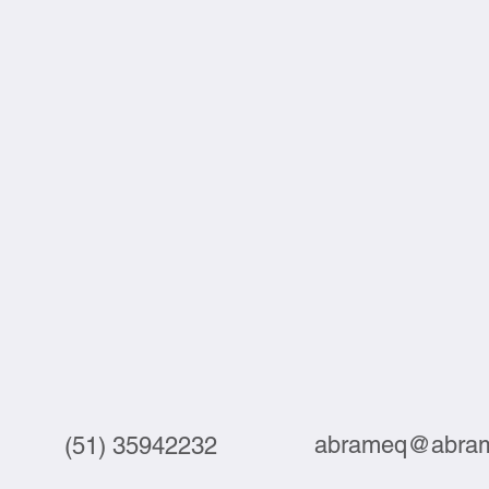
abrameq@abram
(51) 35942232