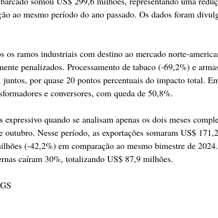
embarcado somou US$ 299,6 milhões, representando uma redu
ção ao mesmo período do ano passado. Os dados foram divulg
os os ramos industriais com destino ao mercado norte-america
lmente penalizados. Processamento de tabaco (-69,2%) e arma
juntos, por quase 20 pontos percentuais do impacto total. E
ansformadores e conversores, com queda de 50,8%.
s expressivo quando se analisam apenas os dois meses comple
o e outubro. Nesse período, as exportações somaram US$ 171,
milhões (-42,2%) em comparação ao mesmo bimestre de 2024
ternas caíram 30%, totalizando US$ 87,9 milhões.
RGS