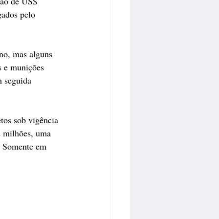
ção de US$ 
ados pelo 
no, mas alguns 
s e munições 
m seguida 
tos sob vigência 
2 milhões, uma 
. Somente em 