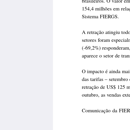
brasileiros. O valor 
154,4 milhões em rela
Sistema FIERGS. 
A retração atingiu tod
setores foram especia
(-69,2%) responderam, 
aparece o setor de tr
O impacto é ainda mai
das tarifas – setembr
retração de US$ 125 
outubro, as vendas ex
Comunicação da FIE