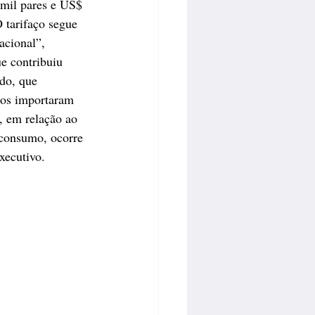
 mil pares e US$ 
 tarifaço segue 
acional”, 
e contribuiu 
do, que 
nos importaram 
 em relação ao 
 consumo, ocorre 
xecutivo. 