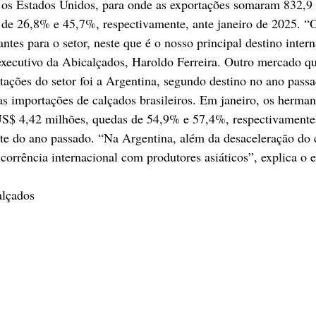
i os Estados Unidos, para onde as exportações somaram 832,9
de 26,8% e 45,7%, respectivamente, ante janeiro de 2025. “O
tes para o setor, neste que é o nosso principal destino intern
xecutivo da Abicalçados, Haroldo Ferreira. Outro mercado qu
tações do setor foi a Argentina, segundo destino no ano passa
as importações de calçados brasileiros. Em janeiro, os herma
US$ 4,42 milhões, quedas de 54,9% e 57,4%, respectivamente,
nte do ano passado. “Na Argentina, além da desaceleração do
orrência internacional com produtores asiáticos”, explica o e
lçados