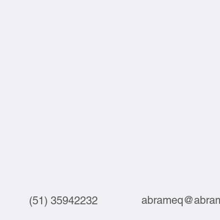
abrameq@abram
(51) 35942232