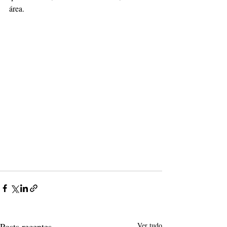
área.
Posts recentes
Ver tudo