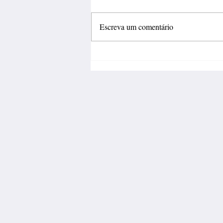
Escreva um comentário
Inovação deve sair do
laboratório e gerar negócios