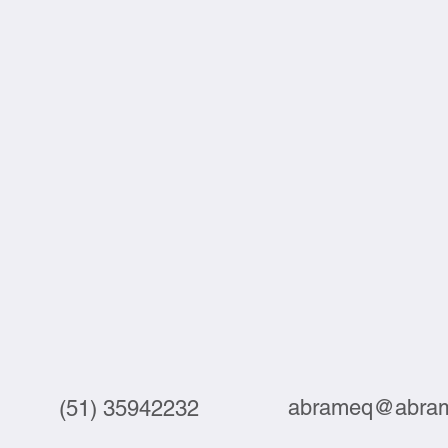
abrameq@abram
(51) 35942232