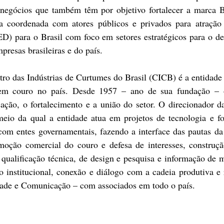
 negócios que também têm por objetivo fortalecer a marca B
 coordenada com atores públicos e privados para atração d
IED) para o Brasil com foco em setores estratégicos para o d
presas brasileiras e do país.
o das Indústrias de Curtumes do Brasil (CICB) é a entidade q
em couro no país. Desde 1957 – ano de sua fundação – 
cação, o fortalecimento e a união do setor. O direcionador d
 meio da qual a entidade atua em projetos de tecnologia e f
 com entes governamentais, fazendo a interface das pautas da
moção comercial do couro e defesa de interesses, construçã
ualificação técnica, de design e pesquisa e informação de
 institucional, conexão e diálogo com a cadeia produtiva e r
idade e Comunicação – com associados em todo o país.