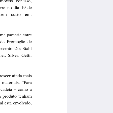
móveis. Por isso, 
re no dia 19 de 
março, dentro da feira Fimec, em Novo Hamburgo (RS). Inscrições sem custo em: 
a parceria entre 
 de Promoção de 
vento são: Stahl 
 Silver: Getti, 
escer ainda mais 
materiais. “Para 
 cadeia – como a 
 produto tenham 
l está envolvido, 