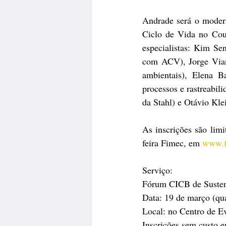
Andrade será o modera
Ciclo de Vida no Cour
especialistas: Kim Sen
com ACV), Jorge Viana
ambientais), Elena Ba
processos e rastreabil
da Stahl) e Otávio Kle
As inscrições são lim
feira Fimec, em 
www.f
Serviço:
Fórum CICB de Susten
Data: 19 de março (qua
Local: no Centro de E
Inscrições sem custo e