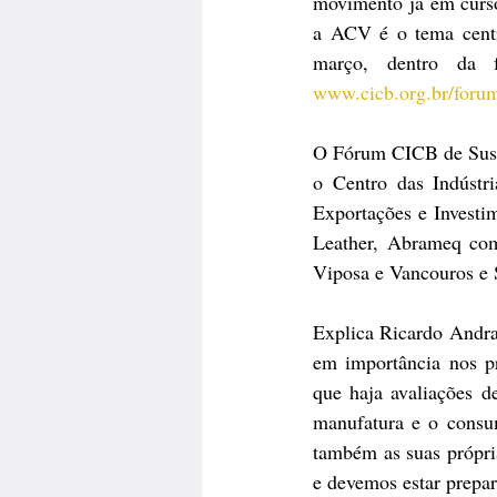
movimento já em curso 
a ACV é o tema centr
www.cicb.org.br/foru
O Fórum CICB de Susten
o Centro das Indústr
Exportações e Investim
Leather, Abrameq com
Viposa e Vancouros e 
Explica Ricardo Andra
em importância nos pr
que haja avaliações d
manufatura e o consu
também as suas própria
e devemos estar prepa