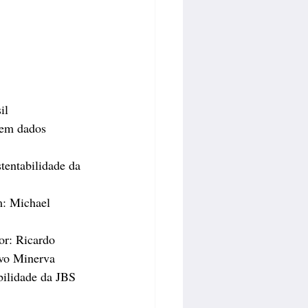
il
 em dados 
entabilidade da 
m: Michael 
or: Ricardo 
ivo Minerva 
bilidade da JBS 