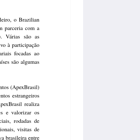
eiro, o Brazilian 
m parceria com a 
. Várias são as 
vo à participação 
iais focadas ao 
aíses são algumas 
tos (ApexBrasil) 
ntos estrangeiros 
exBrasil realiza 
 e valorizar os 
iais, rodadas de 
onais, visitas de 
 brasileira entre 