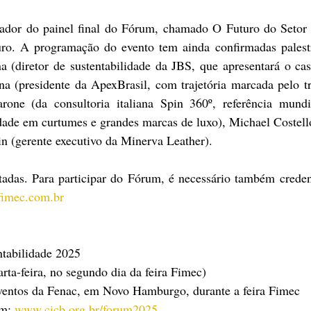
dor do painel final do Fórum, chamado O Futuro do Setor 
o. A programação do evento tem ainda confirmadas palestr
a (diretor de sustentabilidade da JBS, que apresentará o cas
 (presidente da ApexBrasil, com trajetória marcada pelo t
rone (da consultoria italiana Spin 360º, referência mundi
idade em curtumes e grandes marcas de luxo), Michael Costell
in (gerente executivo da Minerva Leather).
itadas. Para participar do Fórum, é necessário também creden
imec.com.br
tabilidade 2025
rta-feira, no segundo dia da feira Fimec)
ventos da Fenac, em Novo Hamburgo, durante a feira Fimec
m: 
www.cicb.org.br/forum2025