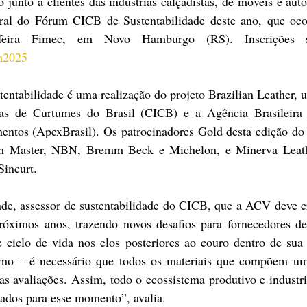
junto a clientes das indústrias calçadistas, de móveis e auto
al do Fórum CICB de Sustentabilidade deste ano, que ocor
m2025
tabilidade é uma realização do projeto Brazilian Leather, um
ias de Curtumes do Brasil (CICB) e a Agência Brasileira
entos (ApexBrasil). Os patrocinadores Gold desta edição do e
 Master, NBN, Bremm Beck e Michelon, e Minerva Leather.
Sincurt.
de, assessor de sustentabilidade do CICB, que a ACV deve cr
óximos anos, trazendo novos desafios para fornecedores de 
e ciclo de vida nos elos posteriores ao couro dentro de sua
mo – é necessário que todos os materiais que compõem um
s avaliações. Assim, todo o ecossistema produtivo e industria
rados para esse momento”, avalia.