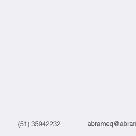
abrameq@abram
(51) 35942232