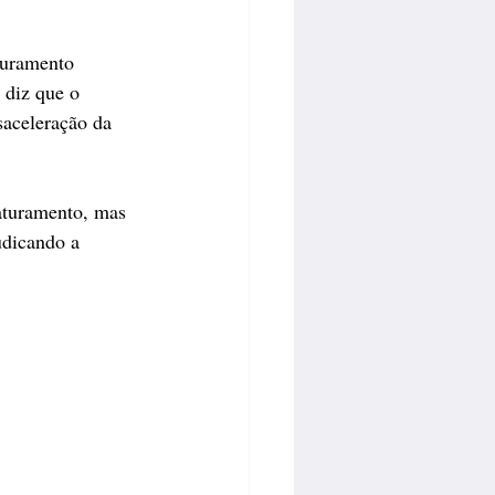
turamento 
 diz que o 
saceleração da 
aturamento, mas 
udicando a 