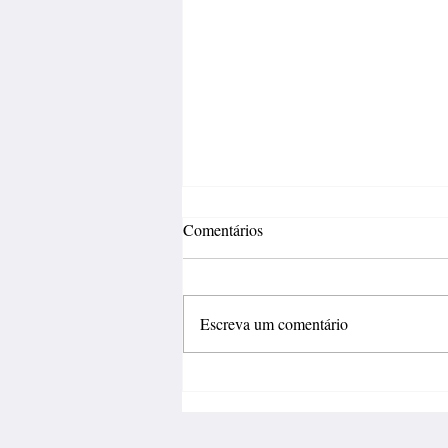
Comentários
Escreva um comentário
Fábrica de calçados abre 150
vagas de emprego