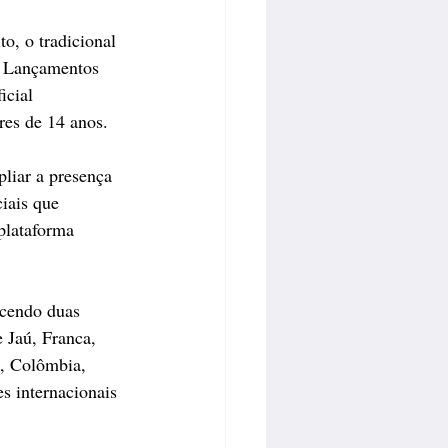
o, o tradicional 
o Lançamentos 
icial 
res de 14 anos.
liar a presença 
iais que 
plataforma 
ecendo duas 
 Jaú, Franca, 
u, Colômbia, 
s internacionais 