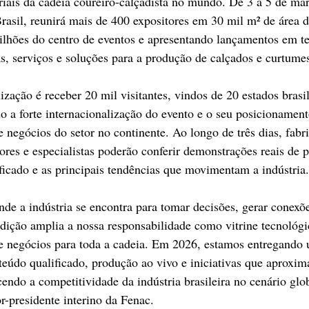
triais da cadeia coureiro-calçadista no mundo. De 3 a 5 de ma
sil, reunirá mais de 400 expositores em 30 mil m² de área d
ilhões do centro de eventos e apresentando lançamentos em te
, serviços e soluções para a produção de calçados e curtume
zação é receber 20 mil visitantes, vindos de 20 estados brasil
do a forte internacionalização do evento e o seu posicioname
 negócios do setor no continente. Ao longo de três dias, fabri
res e especialistas poderão conferir demonstrações reais de 
ficado e as principais tendências que movimentam a indústria.
de a indústria se encontra para tomar decisões, gerar conexõe
edição amplia a nossa responsabilidade como vitrine tecnológ
e negócios para toda a cadeia. Em 2026, estamos entregando 
teúdo qualificado, produção ao vivo e iniciativas que aprox
cendo a competitividade da indústria brasileira no cenário glo
r-presidente interino da Fenac.