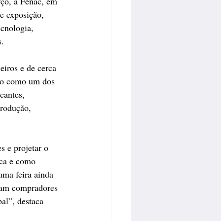
rço, a Fenac, em 
e exposição, 
cnologia, 
s.
eiros e de cerca 
nto como um dos 
cantes, 
produção, 
s e projetar o 
ica e como 
uma feira ainda 
imam compradores 
bal”, destaca 