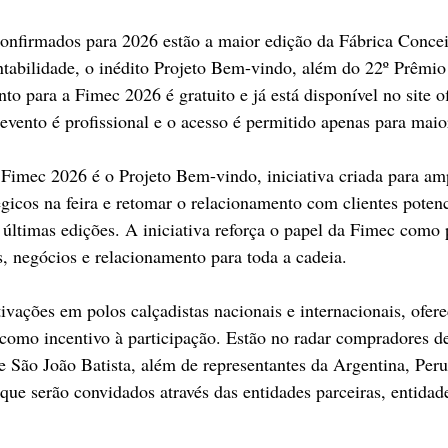
confirmados para 2026 estão a maior edição da Fábrica Conceit
abilidade, o inédito Projeto Bem-vindo, além do 22º Prêmi
o para a Fimec 2026 é gratuito e já está disponível no site of
ento é profissional e o acesso é permitido apenas para maio
imec 2026 é o Projeto Bem-vindo, iniciativa criada para amp
gicos na feira e retomar o relacionamento com clientes potenc
 últimas edições. A iniciativa reforça o papel da Fimec como 
s, negócios e relacionamento para toda a cadeia.
ivações em polos calçadistas nacionais e internacionais, ofer
omo incentivo à participação. Estão no radar compradores de
e São João Batista, além de representantes da Argentina, Per
ue serão convidados através das entidades parceiras, entidade