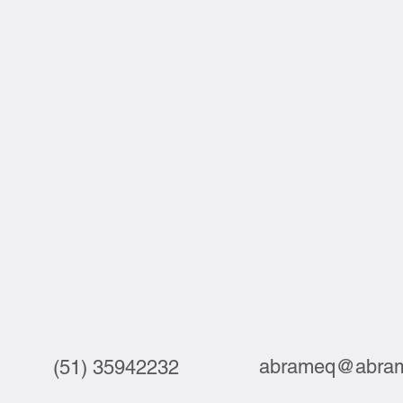
abrameq@abram
(51) 35942232