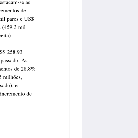
estacam-se as 
crementos de 
il pares e US$ 
 (459,3 mil 
ita). 
S$ 258,93 
 passado. As 
mentos de 28,8% 
5 milhões, 
sado); e 
incremento de 