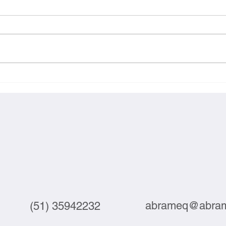
Exportações brasileiras à UE
Inova
crescem 3,9% em julho
labor
abrameq@abram
(51) 35942232