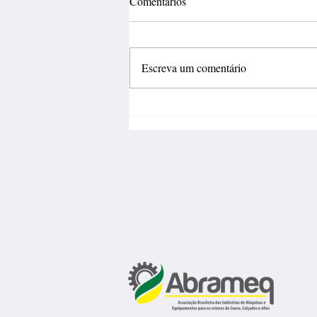
Comentários
Escreva um comentário
Fábrica de calçados abre 150
vagas de emprego