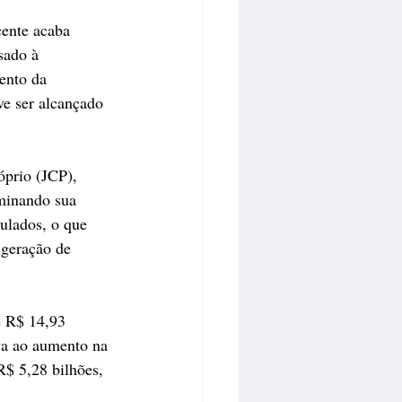
cente acaba 
sado à 
ento da 
e ser alcançado 
óprio (JCP), 
 minando sua 
ulados, o que 
 geração de 
e R$ 14,93 
va ao aumento na 
R$ 5,28 bilhões, 