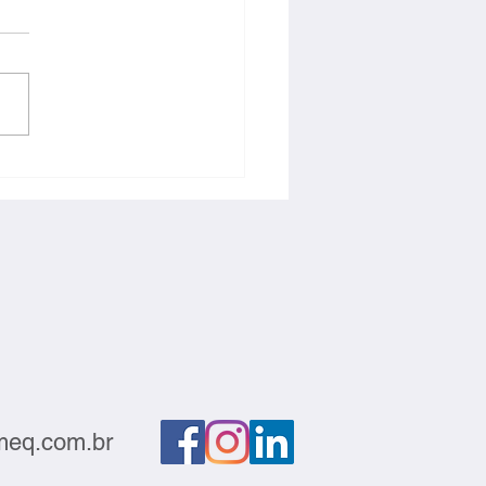
ção deve sair do
atório e gerar negócios
eq.com.br