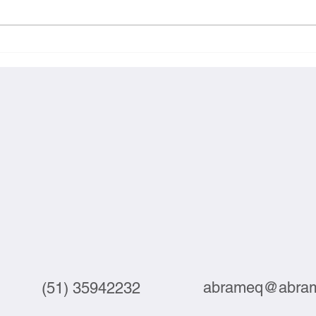
Webinar debate automação e
Suste
tecnologia no setor do couro
compe
junta
abrameq@abram
(51) 35942232