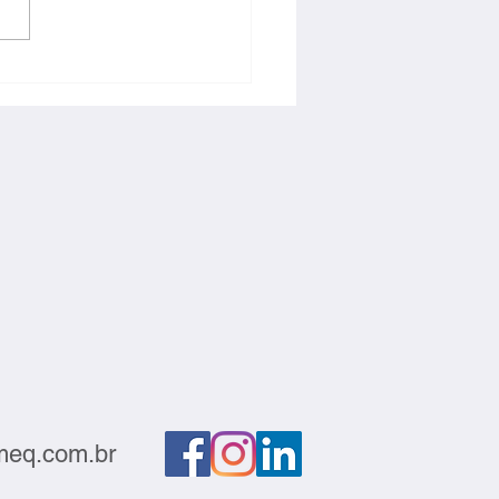
ntabilidade e
titividade devem andar
s
eq.com.br