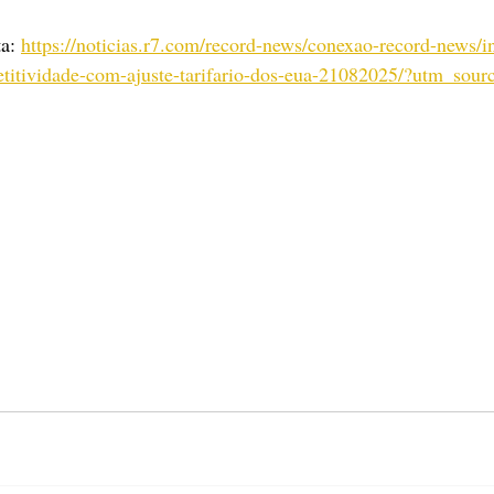
a: 
https://noticias.r7.com/record-news/conexao-record-news/in
etitividade-com-ajuste-tarifario-dos-eua-21082025/?utm_sou