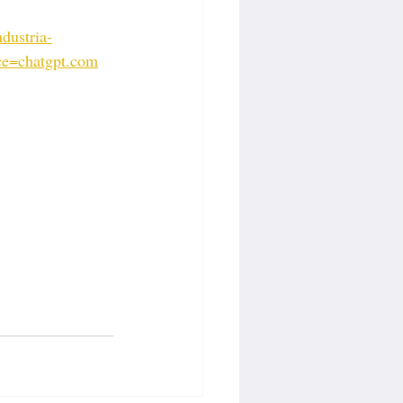
dustria-
rce=chatgpt.com