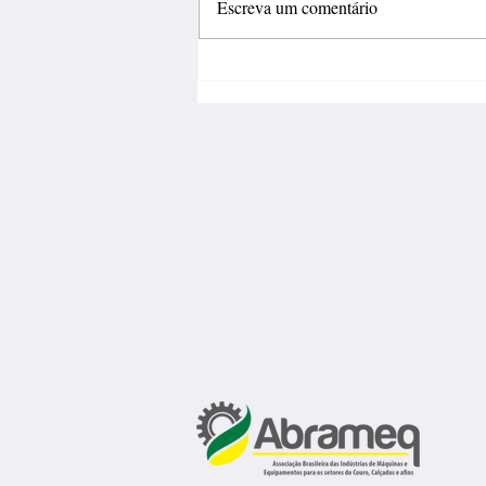
Escreva um comentário
Inovação deve sair do
laboratório e gerar negócios