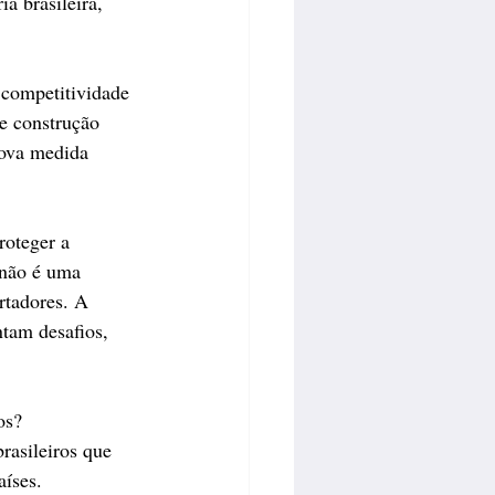
a brasileira, 
 competitividade 
e construção 
nova medida 
oteger a 
 não é uma 
rtadores. A 
tam desafios, 
os?
rasileiros que 
aíses.