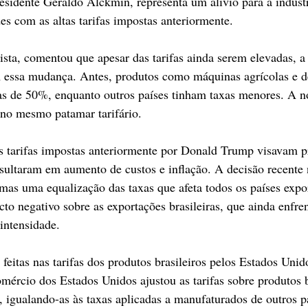
esidente Geraldo Alckmin, representa um alívio para a indústri
es com as altas tarifas impostas anteriormente.
ta, comentou que apesar das tarifas ainda serem elevadas, a
m essa mudança. Antes, produtos como máquinas agrícolas e d
fas de 50%, enquanto outros países tinham taxas menores. A 
 no mesmo patamar tarifário.
s tarifas impostas anteriormente por Donald Trump visavam pr
sultaram em aumento de custos e inflação. A decisão recente
 mas uma equalização das taxas que afeta todos os países expo
o negativo sobre as exportações brasileiras, que ainda enfren
intensidade.
eitas nas tarifas dos produtos brasileiros pelos Estados Unid
rcio dos Estados Unidos ajustou as tarifas sobre produtos b
 igualando-as às taxas aplicadas a manufaturados de outros p