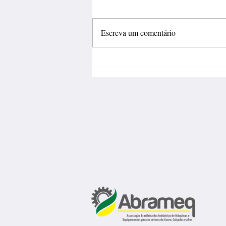
Escreva um comentário
Fábrica de calçados abre 150
vagas de emprego