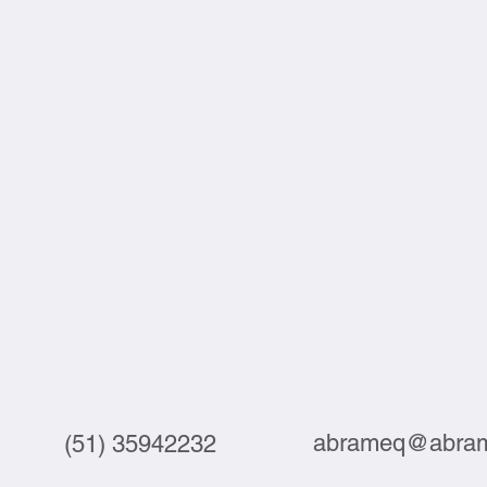
abrameq@abram
(51) 35942232