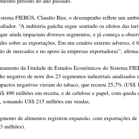
mesmo período do ano passado. 
Sistema FIERGS, Claudio Bier, o desempenho reflete um ambi
afiador. “A indústria gaúcha segue sentindo os efeitos das tar
que ainda impactam diversos segmentos, e já começa a observ
dio sobre as exportações. Em um cenário externo adverso, é 
ção de mercados e no apoio às empresas exportadoras”, afirma
ntamento da Unidade de Estudos Econômicos do Sistema FIER
o negativo de nove dos 23 segmentos industriais analisados
impactos negativos vieram do tabaco, que recuou 25,7% (US$ 
S$ 490 milhões em receita, e de celulose e papel, com queda
), somando US$ 215 milhões em vendas.
egmento de alimentos registrou expansão, com exportações de 
3 milhões).