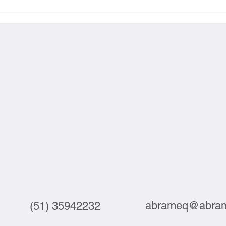
Exportações brasileiras à UE
Inova
crescem 3,9% em julho
labor
abrameq@abram
(51) 35942232