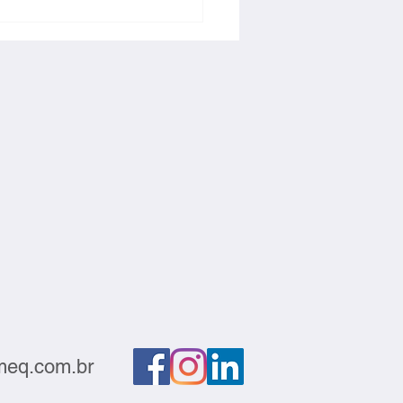
ção deve sair do
atório e gerar negócios
eq.com.br