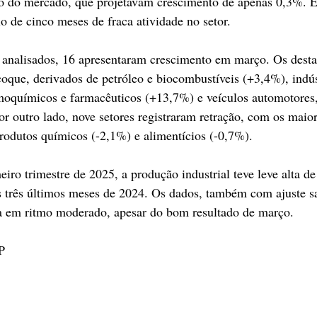
to do mercado, que projetavam crescimento de apenas 0,3%. 
o de cinco meses de fraca atividade no setor.
 analisados, 16 apresentaram crescimento em março. Os desta
oque, derivados de petróleo e biocombustíveis (+3,4%), indúst
moquímicos e farmacêuticos (+13,7%) e veículos automotores,
or outro lado, nove setores registraram retração, com os maio
rodutos químicos (-2,1%) e alimentícios (-0,7%).
ro trimestre de 2025, a produção industrial teve leve alta d
s três últimos meses de 2024. Os dados, também com ajuste s
ra em ritmo moderado, apesar do bom resultado de março.
P