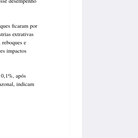
Esse desempenho 
ques ficaram por 
rias extrativas 
 reboques e 
res impactos 
e 0,1%, após 
azonal, indicam 