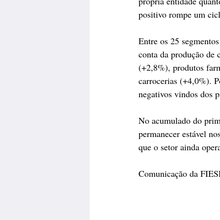
própria entidade quan
positivo rompe um cicl
Entre os 25 segmentos
conta da produção de c
(+2,8%), produtos far
carrocerias (+4,0%). P
negativos vindos dos p
No acumulado do primei
permanecer estável no
que o setor ainda ope
Comunicação da FIES