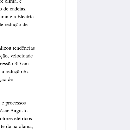
e clima, e 
o de cadeias. 
rante a Electric 
de redução de 
lizou tendências 
ção, velocidade 
mpressão 3D em 
 a redução é a 
ção de 
 e processos 
César Augusto 
tores elétricos 
te de paralama, 