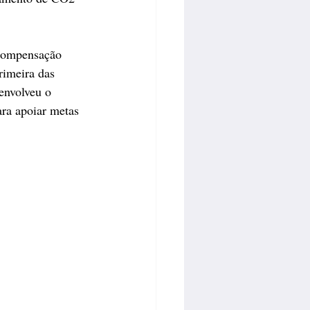
 compensação 
rimeira das 
envolveu o 
ra apoiar metas 