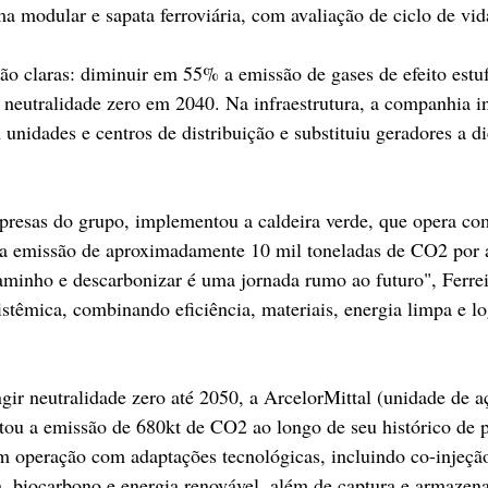
ma modular e sapata ferroviária, com avaliação de ciclo de vi
o claras: diminuir em 55% a emissão de gases de efeito estu
 neutralidade zero em 2040. Na infraestrutura, a companhia i
 unidades e centros de distribuição e substituiu geradores a di
presas do grupo, implementou a caldeira verde, que opera co
o a emissão de aproximadamente 10 mil toneladas de CO2 por 
caminho e descarbonizar é uma jornada rumo ao futuro", Ferrei
istêmica, combinando eficiência, materiais, energia limpa e lo
ir neutralidade zero até 2050, a ArcelorMittal (unidade de aç
tou a emissão de 680kt de CO2 ao longo de seu histórico de p
 operação com adaptações tecnológicas, incluindo co-injeção
, biocarbono e energia renovável, além de captura e armaze