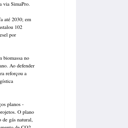
da via SimaPro. 
fa até 2030; em 
nstalou 102 
esel por 
m biomassa no 
ano. Ao defender 
ra reforçou a 
gística 
os planos - 
rojetos. O plano 
 de gás natural, 
namento de CO2 