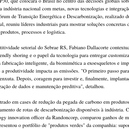
30, que colocará o Brasil no centro das decisões globais sobr
a indústria nacional com metas, novas tecnologias e integraçã
órum de Transição Energética e Descarbonização, realizado du
, reuniu líderes industriais para mostrar soluções concretas 
rodutos, processos e logística.
itividade setorial do Sebrae RS, Fabiano Dallacorte contextua
endly shoring e o papel da tecnologia para entregar customiza
a fabricação inteligente, da biomimética a exoesqueletos e i
a produtividade impacta as emissões. "O primeiro passo para
nxuta. Depois, coragem para investir e, finalmente, implanta
zação de dados e manutenção preditiva", detalhou.
ntrado em cases de redução da pegada de carbono em produtos
hamento de rotas de descarbonização disponíveis à indústria. 
logy innovation officer da Randoncorp, comparou ganhos de mo
esentou o portfólio de "produtos verdes" da companhia: supor