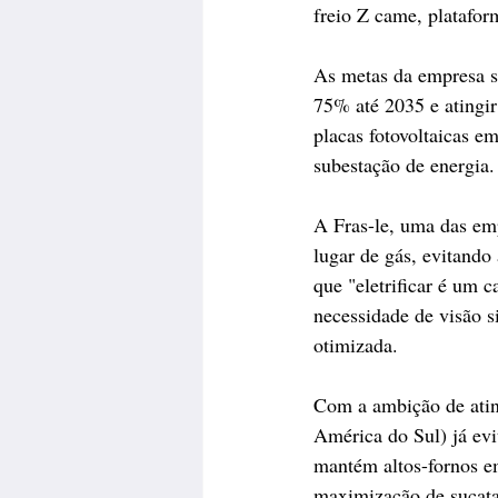
freio Z came, platafor
As metas da empresa sã
75% até 2035 e atingir
placas fotovoltaicas em
subestação de energia.
A Fras-le, uma das em
lugar de gás, evitand
que "eletrificar é um 
necessidade de visão s
otimizada.
Com a ambição de ating
América do Sul) já evi
mantém altos-fornos em
maximização de sucata