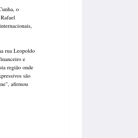
Cunha, o 
 Rafael 
nternacionais, 
 na rua Leopoldo 
inanceiro e 
sta região onde 
xpressivos são 
ne", afirmou 