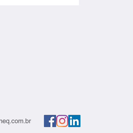
titividade devem andar
s
eq.com.br