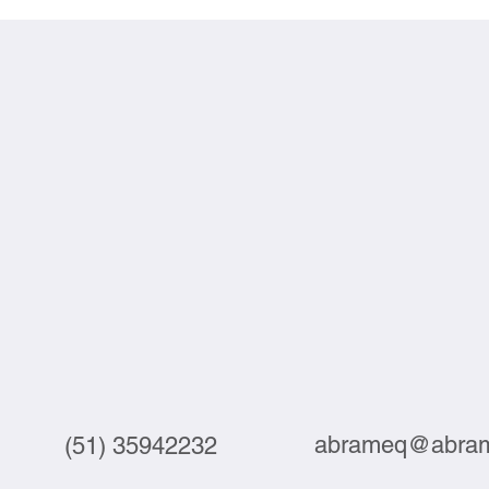
tecnologia no setor do couro
compe
junta
abrameq@abram
(51) 35942232