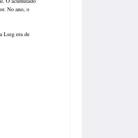
al. O acumulado 
r. No ano, o 
a Lseg era de 