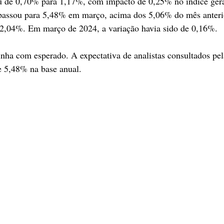
ou de 0,70% para 1,17%, com impacto de 0,25% no índice ger
passou para 5,48% em março, acima dos 5,06% do mês anterio
2,04%. Em março de 2024, a variação havia sido de 0,16%.
inha com esperado. A expectativa de analistas consultados pel
e 5,48% na base anual.