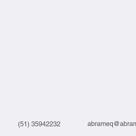
abrameq@abram
(51) 35942232