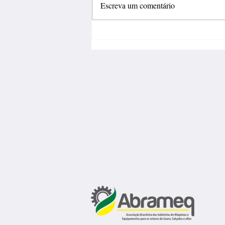
Escreva um comentário
Fábrica de calçados abre 150
vagas de emprego