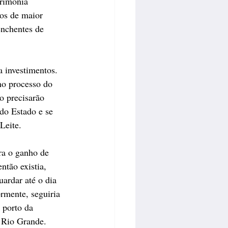
erimônia 
ios de maior 
enchentes de 
 investimentos. 
no processo do 
o precisarão 
do Estado e se 
Leite.
ra o ganho de 
tão existia, 
ardar até o dia 
ormente, seguiria 
 porto da 
a Rio Grande.