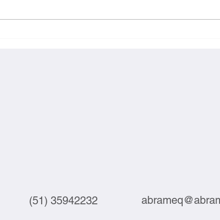
Exportações brasileiras à UE
Inova
crescem 3,9% em julho
labor
abrameq@abram
(51) 35942232