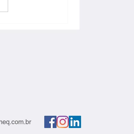
ção deve sair do
atório e gerar negócios
eq.com.br