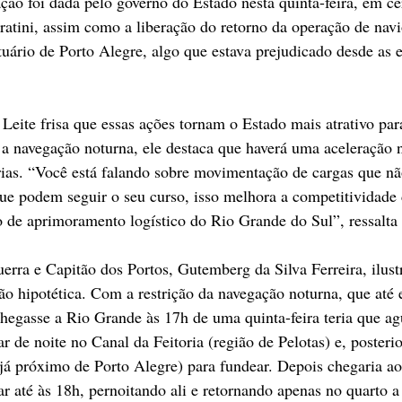
ção foi dada pelo governo do Estado nesta quinta-feira, em c
iratini, assim como a liberação do retorno da operação de nav
uário de Porto Alegre, algo que estava prejudicado desde as 
eite frisa que essas ações tornam o Estado mais atrativo para
 a navegação noturna, ele destaca que haverá uma aceleração 
ias. “Você está falando sobre movimentação de cargas que nã
 que podem seguir o seu curso, isso melhora a competitividade 
o de aprimoramento logístico do Rio Grande do Sul”, ressalta 
rra e Capitão dos Portos, Gutemberg da Silva Ferreira, ilust
 hipotética. Com a restrição da navegação noturna, que até en
gasse a Rio Grande às 17h de uma quinta-feira teria que agu
r de noite no Canal da Feitoria (região de Pelotas) e, posteri
(já próximo de Porto Alegre) para fundear. Depois chegaria ao
rar até às 18h, pernoitando ali e retornando apenas no quarto 