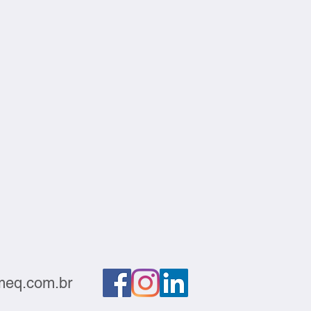
s
eq.com.br