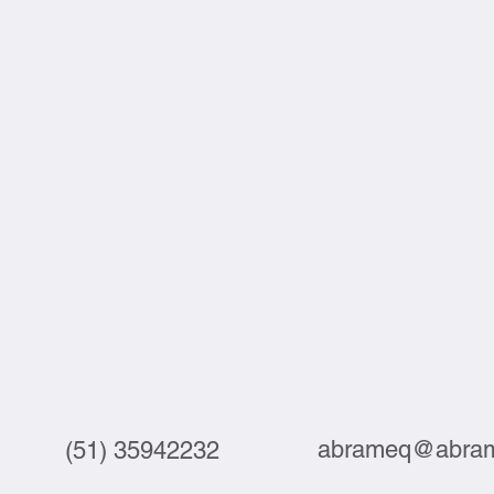
junta
abrameq@abram
(51) 35942232