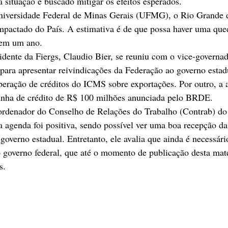
a situação e buscado mitigar os efeitos esperados.
iversidade Federal de Minas Gerais (UFMG), o Rio Grande d
mpactado do País. A estimativa é de que possa haver uma que
 em um ano.
idente da Fiergs, Claudio Bier, se reuniu com o vice-governa
ara apresentar reivindicações da Federação ao governo estad
 liberação de créditos do ICMS sobre exportações. Por outro, a
nha de crédito de R$ 100 milhões anunciada pelo BRDE.
rdenador do Conselho de Relações do Trabalho (Contrab) do 
 agenda foi positiva, sendo possível ver uma boa recepção d
governo estadual. Entretanto, ele avalia que ainda é necessári
 governo federal, que até o momento de publicação desta maté
s.