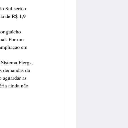
o Sul será o 
da de R$ 1,9 
dor gaúcho 
ual. Por um 
 ampliação em 
Sistema Fiergs, 
as demandas da 
o aguardar as 
ria ainda não 