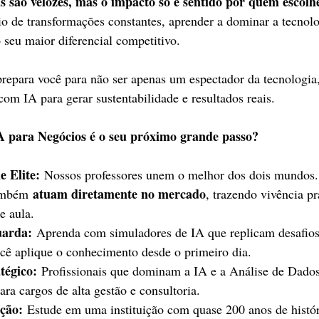
são velozes, mas o impacto só é sentido por quem escolhe
 de transformações constantes, aprender a dominar a tecnolo
seu maior diferencial competitivo.
prepara você para não ser apenas um espectador da tecnologia
 com IA para gerar sustentabilidade e resultados reais.
 para Negócios é o seu próximo grande passo?
 Elite:
 Nossos professores unem o melhor dos dois mundos.
atuam diretamente no mercado
ambém 
, trazendo vivência pr
de aula.
uarda:
 Aprenda com simuladores de IA que replicam desafios 
cê aplique o conhecimento desde o primeiro dia.
tégico:
 Profissionais que dominam a IA e a Análise de Dados 
ra cargos de alta gestão e consultoria.
ção:
 Estude em uma instituição com quase 200 anos de histór