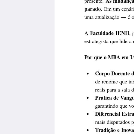
As mudanças 
presente. 
parado.
 Em um cenário
uma atualização — é o 
Faculdade IENH
A 
, 
estrategista que lidera
Por que o MBA em IA
Corpo Docente de
de renome que t
reais para a sala 
Prática de Vang
garantindo que vo
Diferencial Estra
mais disputados pa
Tradição e Inova