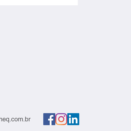
atório e gerar negócios
eq.com.br