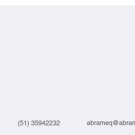
crescem 3,9% em julho
labor
abrameq@abram
(51) 35942232