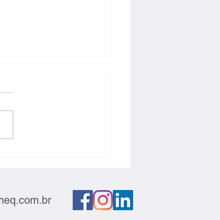
ção deve sair do
atório e gerar negócios
eq.com.br