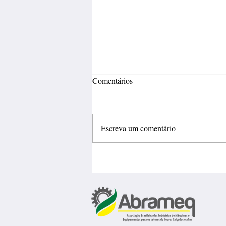
Comentários
Escreva um comentário
Fábrica de calçados abre 150
vagas de emprego