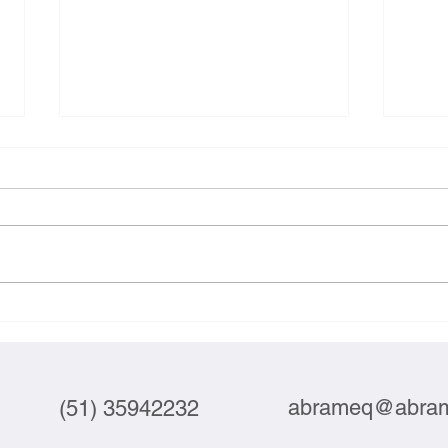
Exportações brasileiras à UE
Inova
crescem 3,9% em julho
labor
abrameq@abram
(51) 35942232