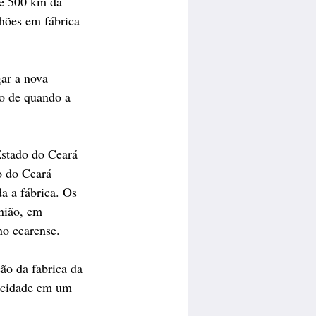
te 500 km da 
hões em fábrica 
ar a nova 
ão de quando a 
Estado do Ceará 
o do Ceará 
a a fábrica. Os 
nião, em 
no cearense.
ão da fabrica da 
a cidade em um 