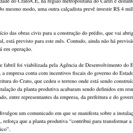
cidade do Crato/CE, na região metropolitana do Cariri e distan
 Do mesmo modo, uma outra calçadista prevê investir R$ 4 mil
io das obras civis para a construção do prédio, que vai abrig
al, está previsto para este mês. Contudo, ainda não há previs
rá em operação.
e fabril foi viabilizada pela Agência de Desenvolvimento do 
, a empresa conta com incentivos fiscais do governo do Estad
itura do Crato, que cedeu o terreno onde está sendo construíd
instalação da planta produtiva acabaram sendo definidos em reu
o, entre representantes da empresa, da prefeitura e do gover
divulgou um comunicado em que se manifesta sobre a instalaç
, reforça que a planta produtiva “contribui para transformar 
gico”.