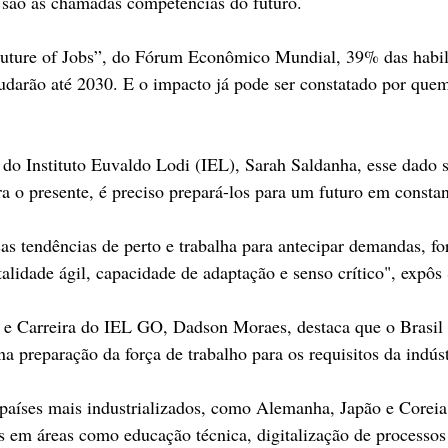
 são as chamadas competências do futuro. 
Future of Jobs”, do Fórum Econômico Mundial, 39% das habil
darão até 2030. E o impacto já pode ser constatado por que
 do Instituto Euvaldo Lodi (IEL), Sarah Saldanha, esse dado s
ra o presente, é preciso prepará-los para um futuro em constan
s tendências de perto e trabalha para antecipar demandas, f
alidade ágil, capacidade de adaptação e senso crítico", expôs
 e Carreira do IEL GO, Dadson Moraes, destaca que o Brasil 
 na preparação da força de trabalho para os requisitos da indúst
íses mais industrializados, como Alemanha, Japão e Coreia 
s em áreas como educação técnica, digitalização de processos 