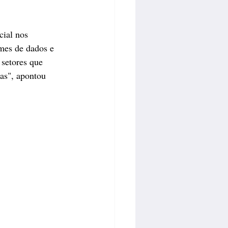
cial nos 
umes de dados e 
setores que 
as", apontou 