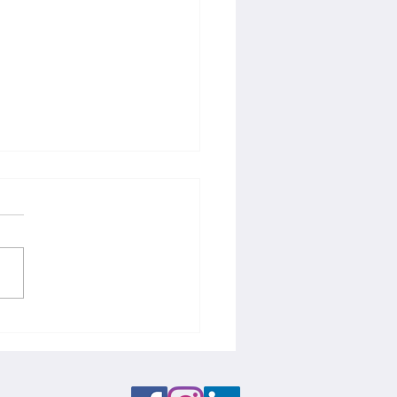
ntabilidade e
titividade devem andar
s